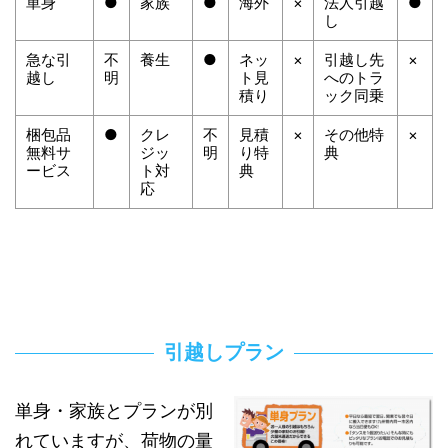
単身
●
家族
●
海外
×
法人引越
●
し
急な引
不
養生
●
ネッ
×
引越し先
×
越し
明
ト見
へのトラ
積り
ック同乗
梱包品
●
クレ
不
見積
×
その他特
×
無料サ
ジッ
明
り特
典
ービス
ト対
典
応
引越しプラン
単身・家族とプランが別
れていますが、荷物の量