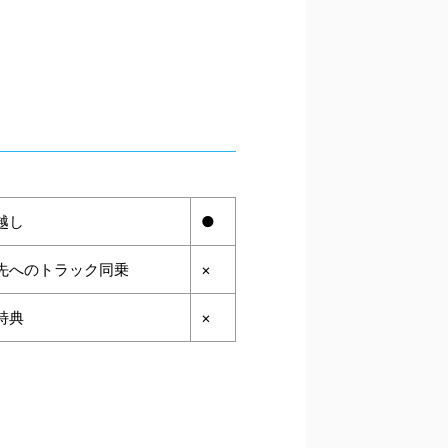
越し
●
先へのトラック同乗
×
特典
×